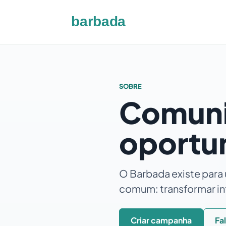
SOBRE
Comuni
oportu
O Barbada existe para 
comum: transformar int
Criar campanha
Fa